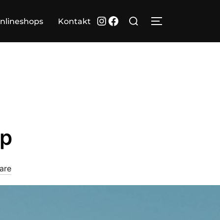
Suchen
Instagram
Facebook
nlineshops
Kontakt
SEITENLEIST
nach:
ap
are