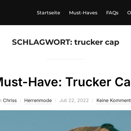
Startseite
Must-Haves
FAQs
O
SCHLAGWORT:
trucker cap
ust-Have: Trucker C
Veröffentlicht
n
Chriss
Herrenmode
Juli 22, 2022
Keine Komment
am