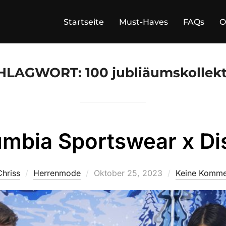
Startseite
Must-Haves
FAQs
O
HLAGWORT:
100 jubliäumskollek
umbia Sportswear x Di
Veröffentlicht
Chriss
Herrenmode
Oktober 25, 2023
Keine Komme
am