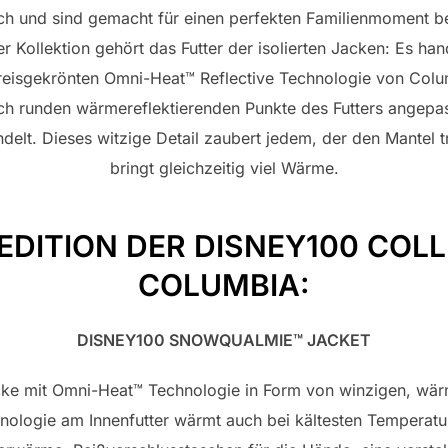
ich und sind gemacht für einen perfekten Familienmoment 
 Kollektion gehört das Futter der isolierten Jacken: Es hand
reisgekrönten Omni-Heat™ Reflective Technologie von Colu
h runden wärmereflektierenden Punkte des Futters angepasst
t. Dieses witzige Detail zaubert jedem, der den Mantel tr
bringt gleichzeitig viel Wärme.
EDITION DER DISNEY100 COL
COLUMBIA:
DISNEY100 SNOWQUALMIE™ JACKET
acke mit Omni-Heat™ Technologie in Form von winzigen, wä
nologie am Innenfutter wärmt auch bei kältesten Temperatur