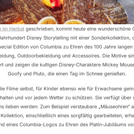
n im Herbst
geschrieben, kommt heute eine wunderschöne C
Jahrhundert Disney Storytelling mit einer Sonderkollektion,
pecial Edition von Columbia zu Ehren des 100 Jahre langen
dung, Outdoorbekleidung und Accessoires. Die Motive sind 
ert und zeigen die kultigen Disney-Charaktere Mickey Mou
Goofy und Pluto, die einen Tag im Schnee genießen.
 die Filme selbst, für Kinder ebenso wie für Erwachsene gem
lten und vor jedem Wetter zu schützen. Sie verfügt über s
ns lieben werden: Zum Beispiel verstaubare „Mäuseohren“ 
 Kollektion, einschließlich eines sorgfältig gearbeiteten, 
und eines Columbia-Logos zu Ehren des Platin-Jubiläums vo