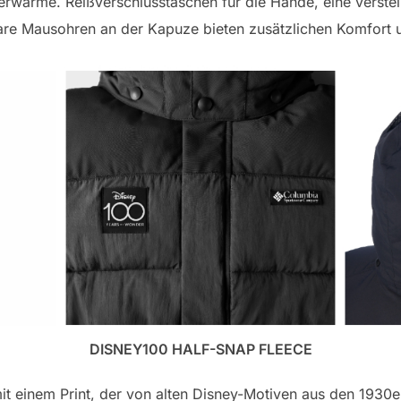
perwärme. Reißverschlusstaschen für die Hände, eine verst
are Mausohren an der Kapuze bieten zusätzlichen Komfort 
DISNEY100 HALF-SNAP FLEECE
t einem Print, der von alten Disney-Motiven aus den 1930er J