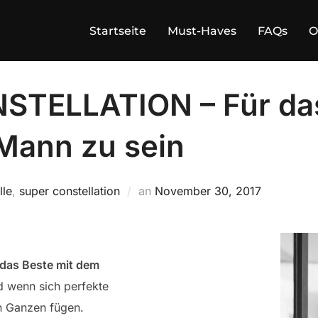
Startseite
Must-Haves
FAQs
O
STELLATION – Für da
 Mann zu sein
Veröffentlicht
le
,
super constellation
an
November 30, 2017
am
 das Beste mit dem
 wenn sich perfekte
n Ganzen fügen.