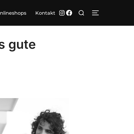
Suchen
Instagram
Facebook
nlineshops
Kontakt
SEITENLEIST
nach:
s gute