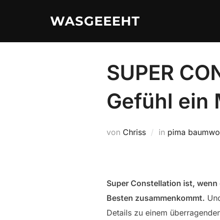
Zum
WASGEEEHT
Inhalt
springen
SUPER CON
Gefühl ein
von
Chriss
in
pima baumwol
Super Constellation ist, wenn
Besten zusammenkommt.
Und
Details zu einem überragende