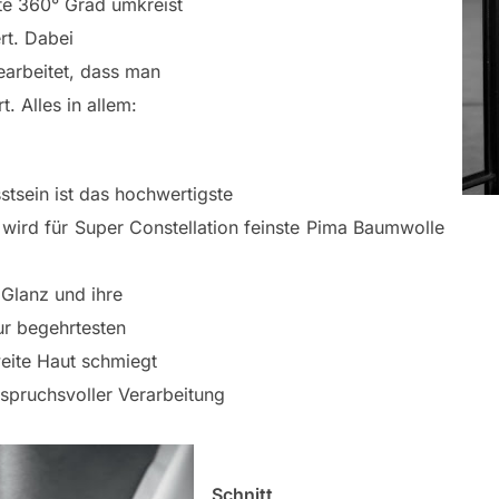
fte 360° Grad umkreist
rt. Dabei
earbeitet, dass man
t. Alles in allem:
tsein ist das hochwertigste
wird für Super Constellation feinste Pima Baumwolle
 Glanz und ihre
ur begehrtesten
eite Haut schmiegt
nspruchsvoller Verarbeitung
Schnitt