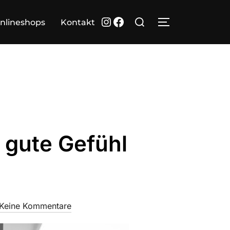
Suchen
Instagram
Facebook
nlineshops
Kontakt
SEITENLEIST
nach:
gute Gefühl
Keine Kommentare