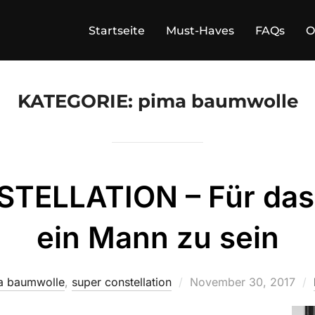
Startseite
Must-Haves
FAQs
O
KATEGORIE:
pima baumwolle
TELLATION – Für das 
ein Mann zu sein
Veröffentlicht
a baumwolle
,
super constellation
November 30, 2017
am