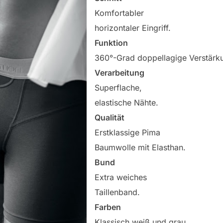
Komfortabler
horizontaler Eingriff.
Funktion
360°-Grad doppellagige Verstärkun
Verarbeitung
Superflache,
elastische Nähte.
Qualität
Erstklassige Pima
Baumwolle mit Elasthan.
Bund
Extra weiches
Taillenband.
Farben
Klassisch weiß und grau.