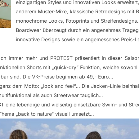
einzigartigen Styles und innovativen Looks erweitert,
anderem Muster-Mixe, klassische Retrodesigns mit Bl
monochrome Looks, Fotoprints und Streifendesigns
Boardwear überzeugt durch ein angenehmes Tragege
innovative Designs sowie ein angemessenes Preis-L
 sich immer mehr und PROTEST präsentiert in dieser Saiso
nktionellen Shorts mit „quick-dry“ Funktion, welche sowohl
agbar sind. Die VK-Preise beginnen ab 49,- Euro…
nz dem Motto: „look and feel“… Die Jacken-Linie beinhalt
ultifunktional als auch Streetwear tauglich…
 eine lebendige und vielseitig einsetzbare Swim- und Stre
 Thema „back to nature“ visuell umsetzt…