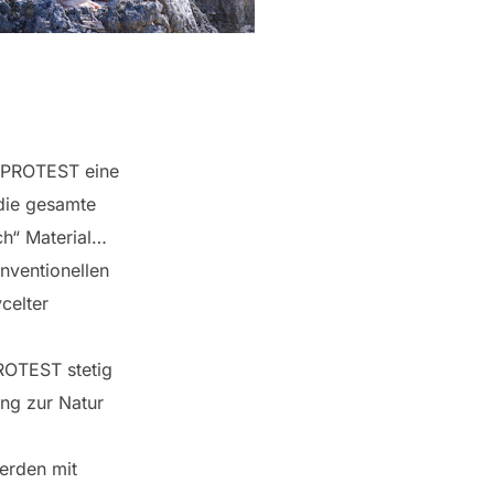
rt PROTEST eine
die gesamte
ch“ Material…
onventionellen
celter
ROTEST stetig
ung zur Natur
erden mit