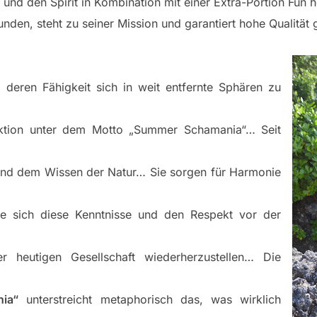
e und den Spirit in Kombination mit einer Extra-Portion Fu
unden, steht zu seiner Mission und garantiert hohe Qualität 
 deren Fähigkeit sich in weit entfernte Sphären zu
tion unter dem Motto „Summer Schamania“… Seit
und dem Wissen der Natur… Sie sorgen für Harmonie
sich diese Kenntnisse und den Respekt vor der
 heutigen Gesellschaft wiederherzustellen… Die
ia“
unterstreicht metaphorisch das, was wirklich