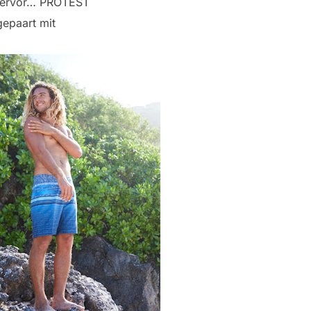
n hervor… PROTEST
gepaart mit