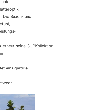
 unter
ätteroptik,
… Die Beach- und
fühl,
eistungs-
n erneut seine SUPKollektion…
 im
et einzigartige
etwear-