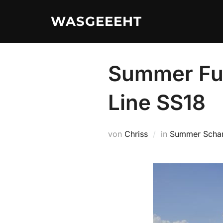
Zum
WASGEEEHT
Inhalt
springen
Summer Fu
Line SS18
von
Chriss
in
Summer Scha