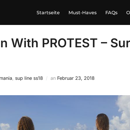
Startseite
Must-Haves
FAQs
O
n With PROTEST – Sur
Veröffentlicht
mania
,
sup line ss18
an
Februar 23, 2018
am