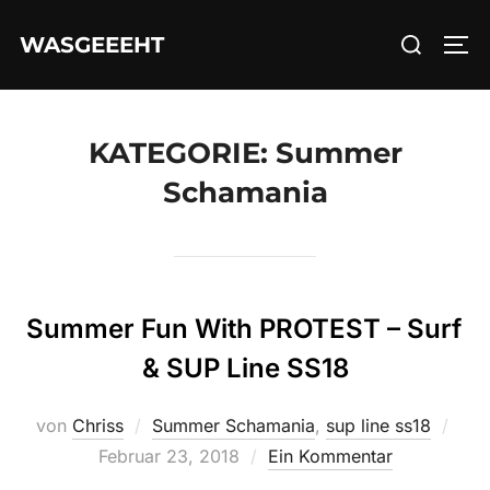
Zum
Suchen
WASGEEEHT
Inhalt
SEI
nach:
springen
KATEGORIE:
Summer
Schamania
Summer Fun With PROTEST – Surf
& SUP Line SS18
Verö
von
Chriss
Summer Schamania
,
sup line ss18
am
Februar 23, 2018
Ein Kommentar