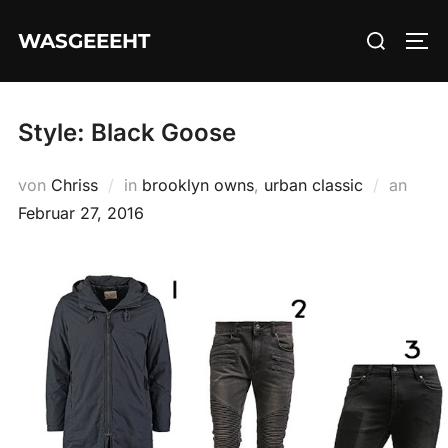
Zum
Suchen
WASGEEEHT
Inhalt
SEI
nach:
springen
Style: Black Goose
Veröf
von
Chriss
in
brooklyn owns
,
urban classic
an
am
Februar 27, 2016