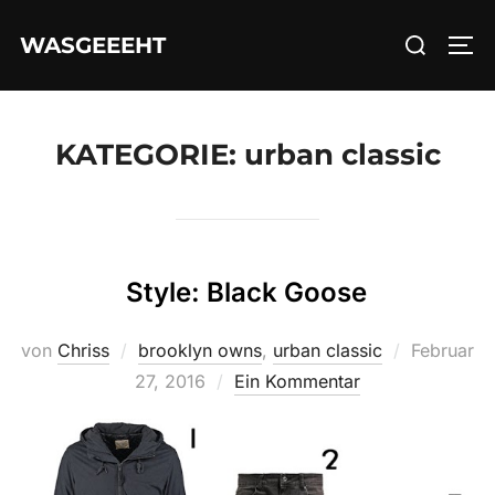
Zum
Suchen
WASGEEEHT
Inhalt
SEI
nach:
springen
KATEGORIE:
urban classic
Style: Black Goose
Veröffentl
von
Chriss
brooklyn owns
,
urban classic
Februar
am
27, 2016
Ein Kommentar