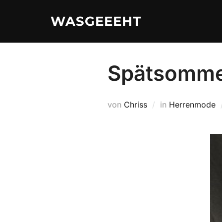
Zum
WASGEEEHT
Inhalt
springen
Spätsomme
von
Chriss
in
Herrenmode