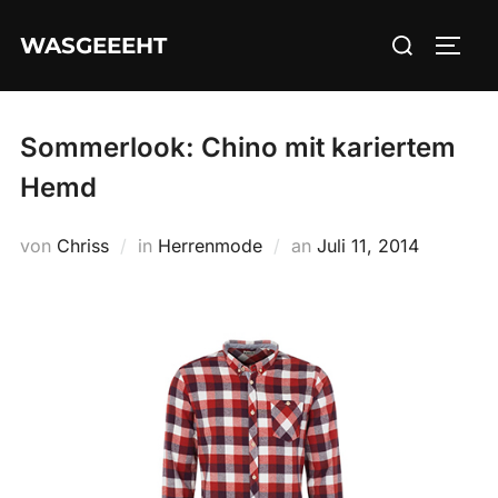
Zum
Suchen
WASGEEEHT
Inhalt
SEIT
nach:
springen
Sommerlook: Chino mit kariertem
Hemd
Veröffentlicht
von
Chriss
in
Herrenmode
an
Juli 11, 2014
am