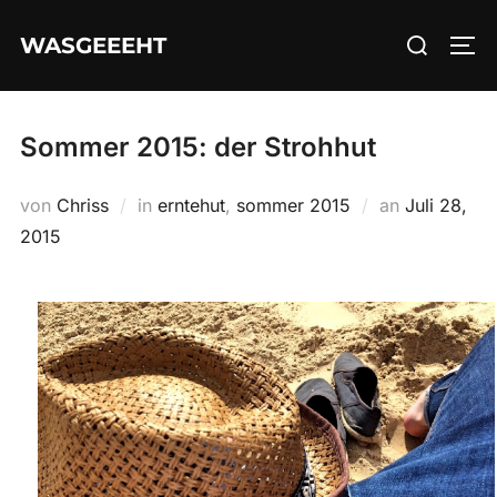
Zum
Suchen
WASGEEEHT
Inhalt
SEI
nach:
springen
Sommer 2015: der Strohhut
Veröffentli
von
Chriss
in
erntehut
,
sommer 2015
an
Juli 28,
am
2015