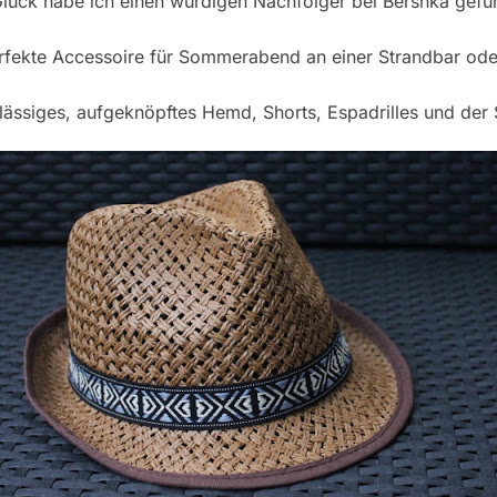
lück habe ich einen würdigen Nachfolger bei Bershka gef
erfekte Accessoire für Sommerabend an einer Strandbar oder
in lässiges, aufgeknöpftes Hemd, Shorts, Espadrilles und de