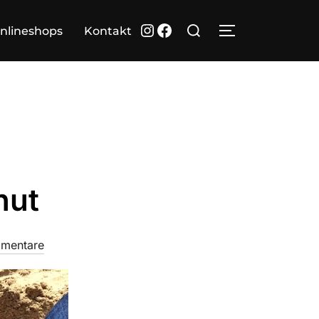
Suchen
Instagram
Facebook
nlineshops
Kontakt
SEITENLEIST
nach:
hut
mentare