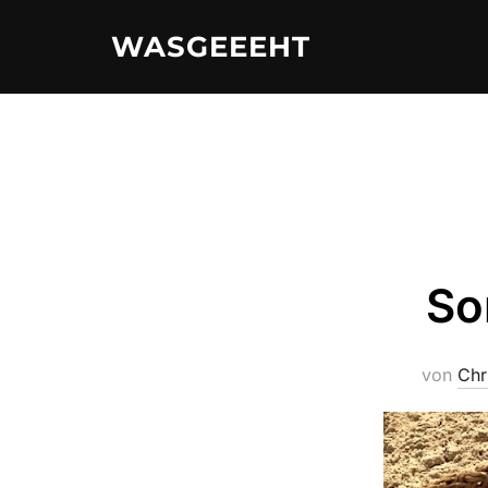
Zum
WASGEEEHT
Inhalt
springen
So
von
Chr