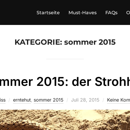
Startseite
Must-Haves
FAQs
O
KATEGORIE:
sommer 2015
mmer 2015: der Stroh
Veröffentlicht
iss
erntehut
,
sommer 2015
Juli 28, 2015
Keine Kom
am