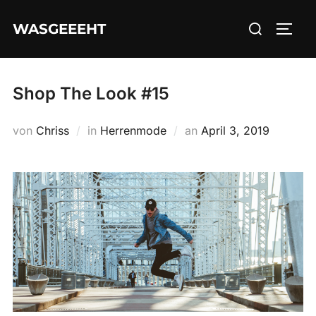
Zum
Suchen
WASGEEEHT
Inhalt
SEIT
nach:
springen
Shop The Look #15
Veröffentlicht
von
Chriss
in
Herrenmode
an
April 3, 2019
am