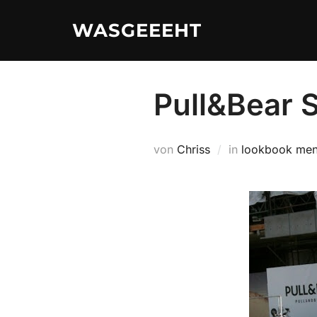
Zum
WASGEEEHT
Inhalt
springen
Pull&Bear S
von
Chriss
in
lookbook me