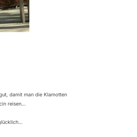
 gut, damit man die Klamotten
cin reisen…
glücklich…