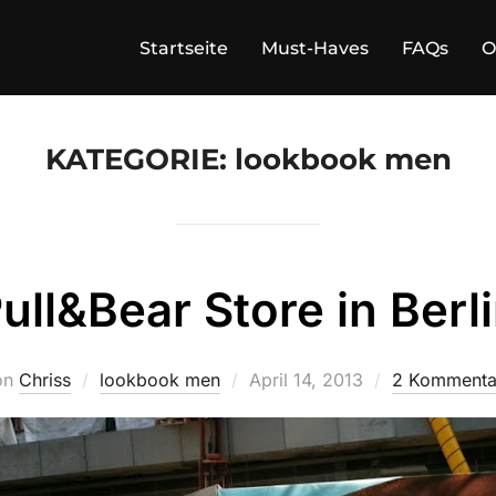
Startseite
Must-Haves
FAQs
O
KATEGORIE:
lookbook men
ull&Bear Store in Berl
Veröffentlicht
on
Chriss
lookbook men
April 14, 2013
2 Kommenta
am