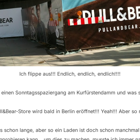
Ich flippe aus!!! Endlich, endlich, endlich!!!!
 einen Sonntagsspaziergang am Kurfürstendamm und was s
ll&Bear-Store wird bald in Berlin eröffnet!!! Yeah!!! Aber so r
 es schon lange, aber so ein Laden ist doch schon manchmal
nprobieren kann… um dies zu machen, musste ich immer n