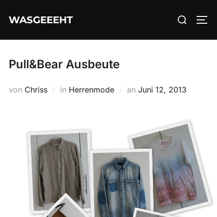
Zum
Suchen
WASGEEEHT
Inhalt
SEI
nach:
springen
Pull&Bear Ausbeute
Veröffentlicht
von
Chriss
in
Herrenmode
an
Juni 12, 2013
am