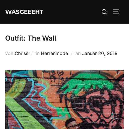
Zum
Suchen
WASGEEEHT
Inhalt
SEIT
nach:
springen
Outfit: The Wall
Veröffentlicht
von
Chriss
in
Herrenmode
an
Januar 20, 2018
am