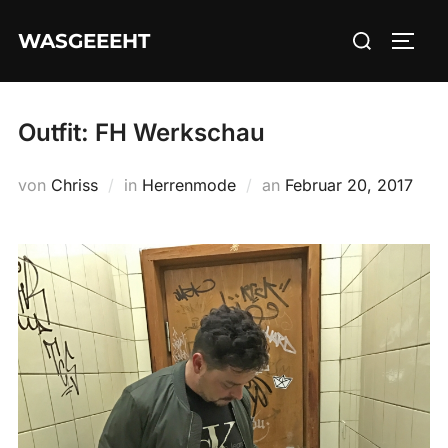
Zum
Suchen
WASGEEEHT
Inhalt
SEIT
nach:
springen
Outfit: FH Werkschau
Veröffentlicht
von
Chriss
in
Herrenmode
an
Februar 20, 2017
am