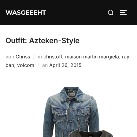
Zum
Suchen
WASGEEEHT
Inhalt
SEIT
nach:
springen
Outfit: Azteken-Style
von
Chriss
in
christoff
,
maison martin margiela
,
ray
Veröffentlicht
ban
,
volcom
an
April 26, 2015
am