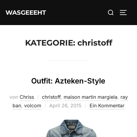
Zum
Suchen
WASGEEEHT
Inhalt
SEIT
nach:
springen
KATEGORIE:
christoff
Outfit: Azteken-Style
von
Chriss
christoff
,
maison martin margiela
,
ray
Veröffentlicht
ban
,
volcom
April 26, 2015
Ein Kommentar
am