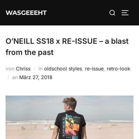
Zum
Suchen
WASGEEEHT
Inhalt
SEIT
nach:
springen
O’NEILL SS18 x RE-ISSUE – a blast
from the past
von
Chriss
in
oldschool styles
,
re-issue
,
retro-look
Veröffentlicht
an
März 27, 2018
am