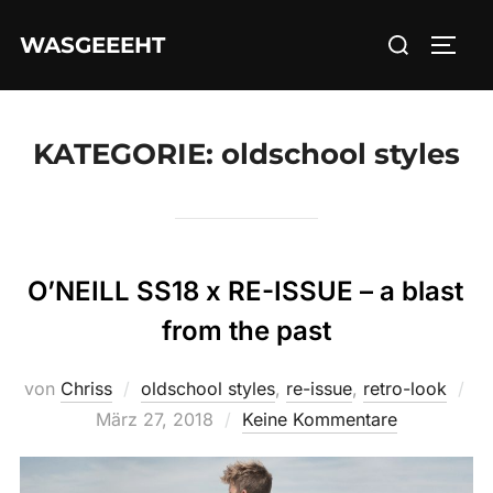
Zum
Suchen
WASGEEEHT
Inhalt
SEIT
nach:
springen
KATEGORIE:
oldschool styles
O’NEILL SS18 x RE-ISSUE – a blast
from the past
Ver
von
Chriss
oldschool styles
,
re-issue
,
retro-look
a
März 27, 2018
Keine Kommentare