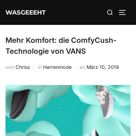
Zum
Suchen
WASGEEEHT
Inhalt
SEIT
nach:
springen
Mehr Komfort: die ComfyCush-
Technologie von VANS
Veröffentlicht
von
Chriss
in
Herrenmode
an
März 10, 2019
am