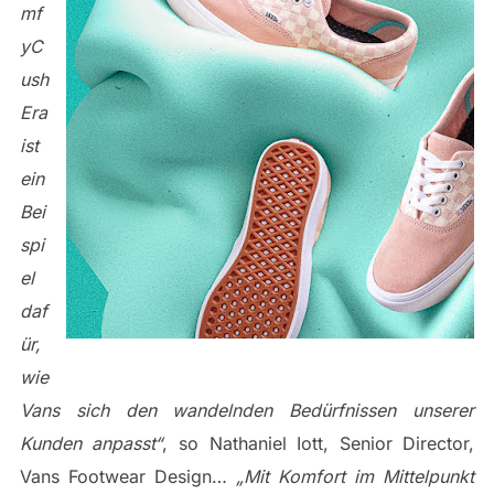
mf
yC
ush
Era
ist
ein
Bei
spi
el
daf
ür,
wie
Vans sich den wandelnden Bedürfnissen unserer
Kunden anpasst“
, so Nathaniel Iott, Senior Director,
Vans Footwear Design…
„Mit Komfort im Mittelpunkt