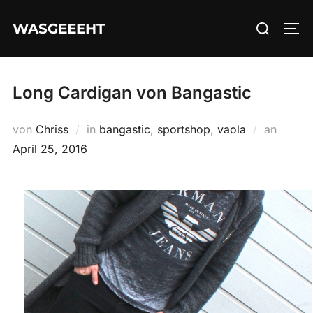
Zum
Suchen
WASGEEEHT
Inhalt
SEI
nach:
springen
Long Cardigan von Bangastic
Veröffe
von
Chriss
in
bangastic
,
sportshop
,
vaola
an
am
April 25, 2016