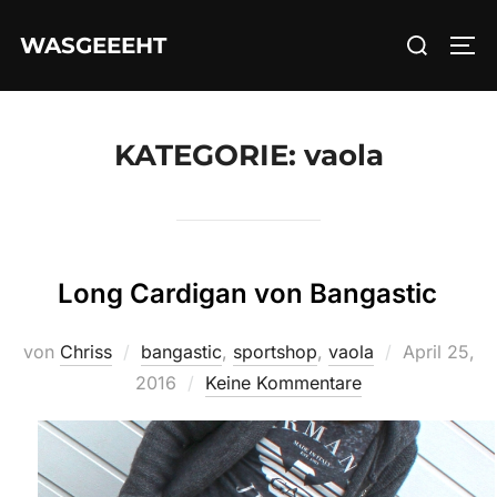
Zum
Suchen
WASGEEEHT
Inhalt
SEI
nach:
springen
KATEGORIE:
vaola
Long Cardigan von Bangastic
Veröffentlic
von
Chriss
bangastic
,
sportshop
,
vaola
April 25,
am
2016
Keine Kommentare