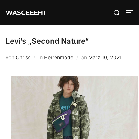
Zum
Suchen
WASGEEEHT
Inhalt
SEI
nach:
springen
Levi’s „Second Nature“
Veröffentlicht
von
Chriss
in
Herrenmode
an
März 10, 2021
am