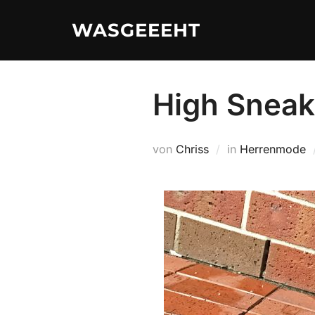
Zum
WASGEEEHT
Inhalt
springen
High Sneak
von
Chriss
in
Herrenmode