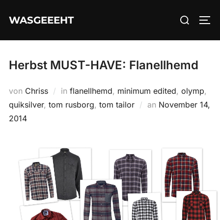
Zum
Suchen
WASGEEEHT
Inhalt
SEI
nach:
springen
Herbst MUST-HAVE: Flanellhemd
von
Chriss
in
flanellhemd
,
minimum edited
,
olymp
,
Veröffentlicht
quiksilver
,
tom rusborg
,
tom tailor
an
November 14,
am
2014