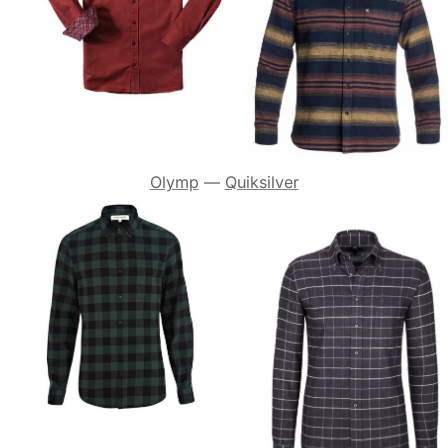
Olymp
—
Quiksilver