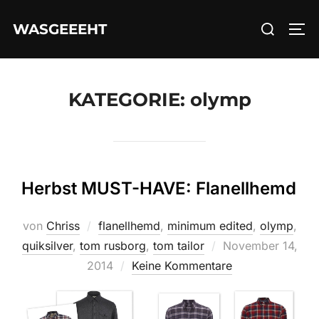
Zum
Suchen
WASGEEEHT
Inhalt
SEI
nach:
springen
KATEGORIE:
olymp
Herbst MUST-HAVE: Flanellhemd
von
Chriss
flanellhemd
,
minimum edited
,
olymp
,
Veröffentlicht
quiksilver
,
tom rusborg
,
tom tailor
November 14,
am
2014
Keine Kommentare