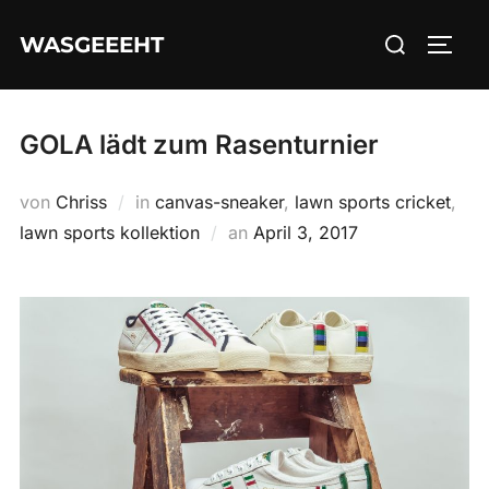
Zum
Suchen
WASGEEEHT
Inhalt
SEIT
nach:
springen
GOLA lädt zum Rasenturnier
von
Chriss
in
canvas-sneaker
,
lawn sports cricket
,
Veröffentlicht
lawn sports kollektion
an
April 3, 2017
am