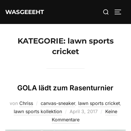
Zum
Suchen
WASGEEEHT
Inhalt
SEIT
nach:
springen
KATEGORIE:
lawn sports
cricket
GOLA lädt zum Rasenturnier
von
Chriss
canvas-sneaker
,
lawn sports cricket
,
Veröffentlicht
lawn sports kollektion
April 3, 2017
Keine
am
Kommentare