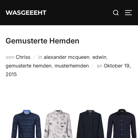
Zum
Suchen
WASGEEEHT
Inhalt
SEI
nach:
springen
Gemusterte Hemden
von
Chriss
in
alexander mcqueen
,
edwin
,
Veröffentlicht
gemusterte hemden
,
musterhemden
an
Oktober 19,
am
2015