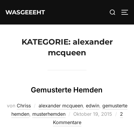
Zum
Suchen
WASGEEEHT
Inhalt
SEI
nach:
springen
KATEGORIE:
alexander
mcqueen
Gemusterte Hemden
von
Chriss
alexander mcqueen
,
edwin
,
gemusterte
Veröffentlicht
hemden
,
musterhemden
Oktober 19, 2015
2
am
Kommentare