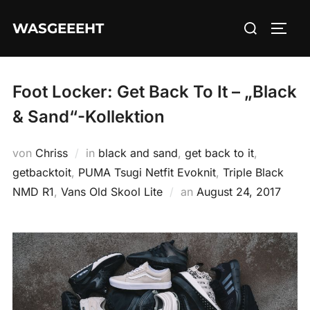
Zum
Suchen
WASGEEEHT
Inhalt
SEIT
nach:
springen
Foot Locker: Get Back To It – „Black
& Sand“-Kollektion
von
Chriss
in
black and sand
,
get back to it
,
getbacktoit
,
PUMA Tsugi Netfit Evoknit
,
Triple Black
Veröffentlicht
NMD R1
,
Vans Old Skool Lite
an
August 24, 2017
am