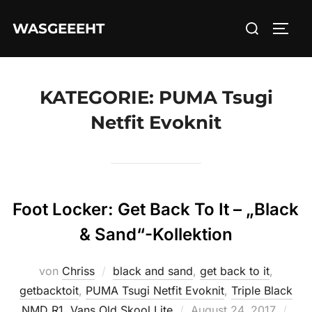
Zum
Suchen
WASGEEEHT
Inhalt
SEIT
nach:
springen
KATEGORIE:
PUMA Tsugi
Netfit Evoknit
Foot Locker: Get Back To It – „Black
& Sand“-Kollektion
von
Chriss
black and sand
,
get back to it
,
getbacktoit
,
PUMA Tsugi Netfit Evoknit
,
Triple Black
Veröffentlicht
NMD R1
,
Vans Old Skool Lite
August 24, 2017