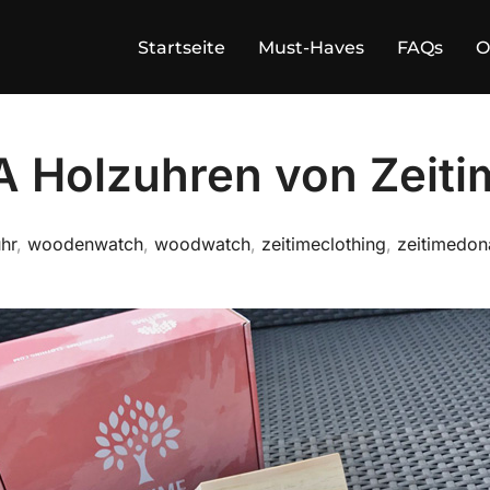
Startseite
Must-Haves
FAQs
O
 Holzuhren von Zeiti
hr
,
woodenwatch
,
woodwatch
,
zeitimeclothing
,
zeitimedon