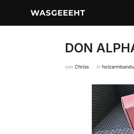
Zum
WASGEEEHT
Inhalt
springen
DON ALPHA
von
Chriss
in
holzarmbandu