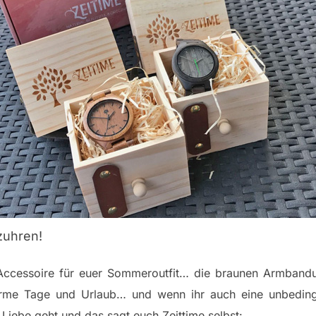
uhren!
Accessoire für euer Sommeroutfit… die braunen Armbanduh
rme Tage und Urlaub… und wenn ihr auch eine unbeding
iebe geht und das sagt euch Zeittime selbst: