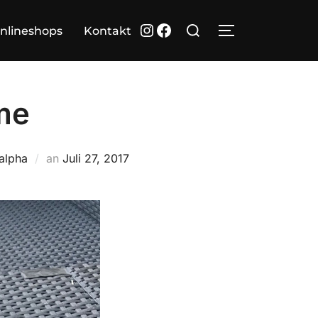
Suchen
Instagram
Facebook
nlineshops
Kontakt
SEITENLEIST
nach:
me
Veröffentlicht
alpha
an
Juli 27, 2017
am