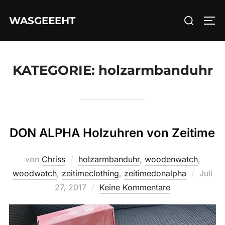
Zum
Suchen
WASGEEEHT
Inhalt
SEI
nach:
springen
KATEGORIE:
holzarmbanduhr
DON ALPHA Holzuhren von Zeitime
von
Chriss
holzarmbanduhr
,
woodenwatch
,
Veröffe
woodwatch
,
zeitimeclothing
,
zeitimedonalpha
Juli
am
27, 2017
Keine Kommentare