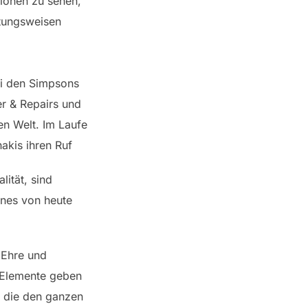
tionen zu sehen,
itungsweisen
bei den Simpsons
er & Repairs und
n Welt. Im Laufe
akis ihren Ruf
ität, sind
nnes von heute
 Ehre und
e Elemente geben
, die den ganzen