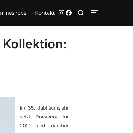
Suchen
Instagram
Facebook
nlineshops
Kontakt
SEITENLEIST
nach:
Kollektion:
Im 35. Jubiläumsjahr
setzt
Dockers
® für
2021 und darüber