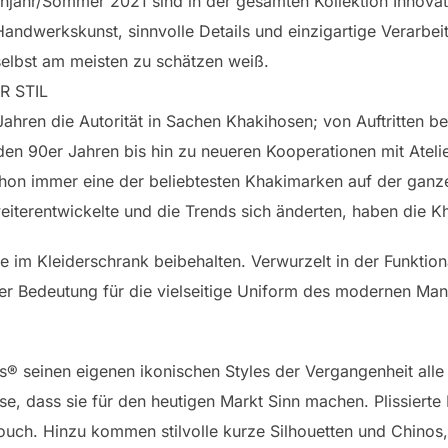
ühjahr/Sommer 2021 sind in der gesamten Kollektion Innova
Handwerkskunst, sinnvolle Details und einzigartige Verarbe
selbst am meisten zu schätzen weiß.
R STIL
Jahren die Autorität in Sachen Khakihosen; von Auftritten 
den 90er Jahren bis hin zu neueren Kooperationen mit Ateli
hon immer eine der beliebtesten Khakimarken auf der ganze
eiterentwickelte und die Trends sich änderten, haben die Kh
im Kleiderschrank beibehalten. Verwurzelt in der Funktional
er Bedeutung für die vielseitige Uniform des modernen Ma
s® seinen eigenen ikonischen Styles der Vergangenheit alle
eise, dass sie für den heutigen Markt Sinn machen. Plissiert
uch. Hinzu kommen stilvolle kurze Silhouetten und Chinos