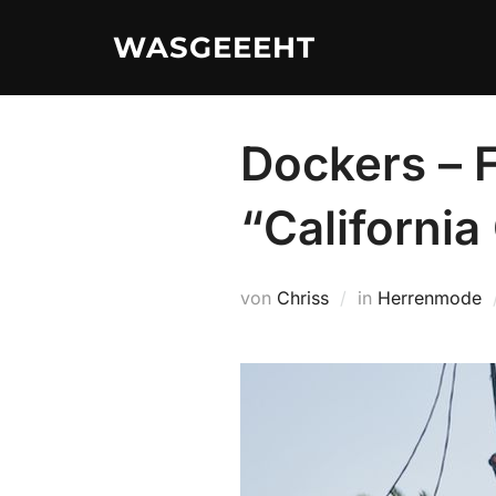
Zum
WASGEEEHT
Inhalt
springen
Dockers – 
“California
von
Chriss
in
Herrenmode