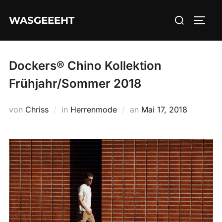
Zum
Suchen
WASGEEEHT
Inhalt
SEIT
nach:
springen
Dockers® Chino Kollektion
Frühjahr/Sommer 2018
Veröffentlicht
von
Chriss
in
Herrenmode
an
Mai 17, 2018
am