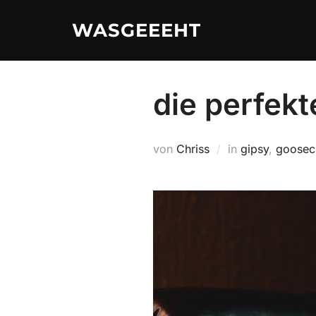
Zum
WASGEEEHT
Inhalt
springen
die perfekt
von
Chriss
in
gipsy
,
goosecr