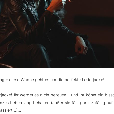
Dinge: diese Woche geht es um die perfekte Lederjacke!
jacke! Ihr werdet es nicht bereuen… und ihr könnt ein bis
nzes Leben lang behalten (außer sie fällt ganz zufällig auf
passiert…)…