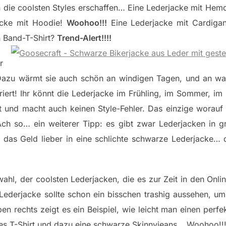
n die coolsten Styles erschaffen… Eine Lederjacke mit He
acke mit Hoodie!
Woohoo!!!
Eine Lederjacke mit Cardig
n Band-T-Shirt?
Trend-Alert!!!!
r
 Dazu wärmt sie auch schön an windigen Tagen, und an wa
driert! Ihr könnt die Lederjacke im Frühling, im Sommer, i
t und macht auch keinen Style-Fehler. Das einzige worauf i
Ach so… ein weiterer Tipp: es gibt zwar Lederjacken in g
t das Geld lieber in eine schlichte schwarze Lederjacke… de
wahl, der coolsten Lederjacken, die es zur Zeit in den Online
Lederjacke sollte schon ein bisschen trashig aussehen, um
 rechts zeigt es ein Beispiel, wie leicht man einen perfe
ites T-Shirt und dazu eine schwarze Skinnyjeans… Woohoo!!