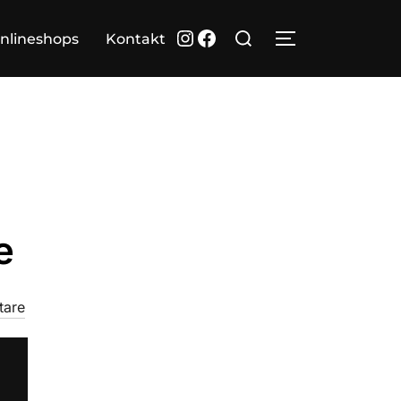
Suchen
Instagram
Facebook
nlineshops
Kontakt
SEITENLEIST
nach:
e
tare