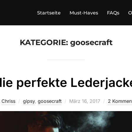
Startseite
Must-Haves
FAQs
O
KATEGORIE:
goosecraft
die perfekte Lederjack
Veröffentlicht
n
Chriss
gipsy
,
goosecraft
März 16, 2017
2 Kommen
am