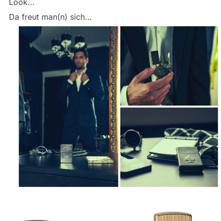
Look…
Da freut man(n) sich…