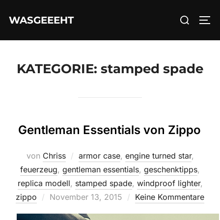
Zum
Suchen
WASGEEEHT
Inhalt
SEI
nach:
springen
KATEGORIE:
stamped spade
Gentleman Essentials von Zippo
von
Chriss
armor case
,
engine turned star
,
feuerzeug
,
gentleman essentials
,
geschenktipps
,
replica modell
,
stamped spade
,
windproof lighter
,
Veröffentlicht
zippo
November 13, 2015
Keine Kommentare
am