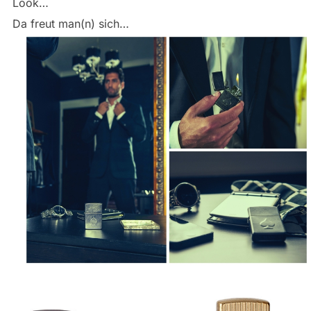
Look…
Da freut man(n) sich…