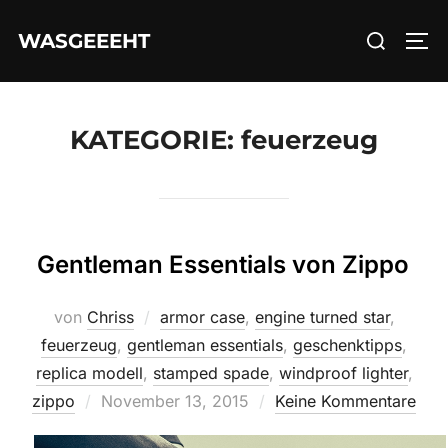
Zum
Suchen
WASGEEEHT
Inhalt
SEI
nach:
springen
KATEGORIE:
feuerzeug
Gentleman Essentials von Zippo
von
Chriss
armor case
,
engine turned star
,
feuerzeug
,
gentleman essentials
,
geschenktipps
,
replica modell
,
stamped spade
,
windproof lighter
,
Veröffentlicht
zippo
November 13, 2015
Keine Kommentare
am