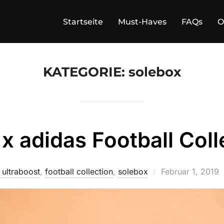
Startseite
Must-Haves
FAQs
O
KATEGORIE:
solebox
x adidas Football Coll
Veröffentlicht
 ultraboost
,
football collection
,
solebox
Februar 1, 2019
am