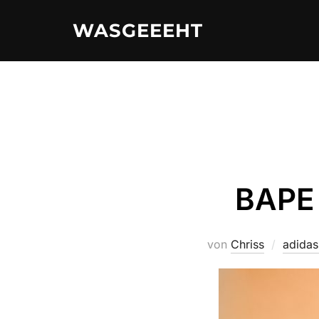
Zum
WASGEEEHT
Inhalt
springen
BAPE 
von
Chriss
adidas