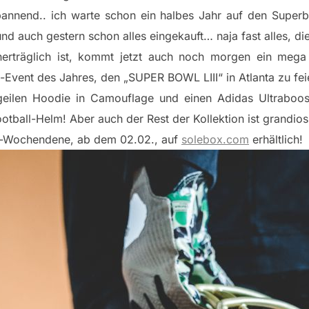
pannend.. ich warte schon ein halbes Jahr auf den Super
nd auch gestern schon alles eingekauft… naja fast alles, d
erträglich ist, kommt jetzt auch noch morgen ein meg
Event des Jahres, den „SUPER BOWL LIII“ in Atlanta zu fei
n geilen Hoodie in Camouflage und einen Adidas Ultrab
otball-Helm! Aber auch der Rest der Kollektion ist grandios
wl-Wochendene, ab dem 02.02., auf
solebox.com
erhältlich!