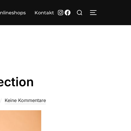
Suchen
Instagram
Facebook
nlineshops
Kontakt
SEITENLEIST
nach:
ection
Keine Kommentare