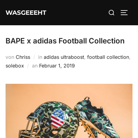
Zum
Suchen
WASGEEEHT
Inhalt
SEIT
nach:
springen
BAPE x adidas Football Collection
von
Chriss
in
adidas ultraboost
,
football collection
,
Veröffentlicht
solebox
an
Februar 1, 2019
am