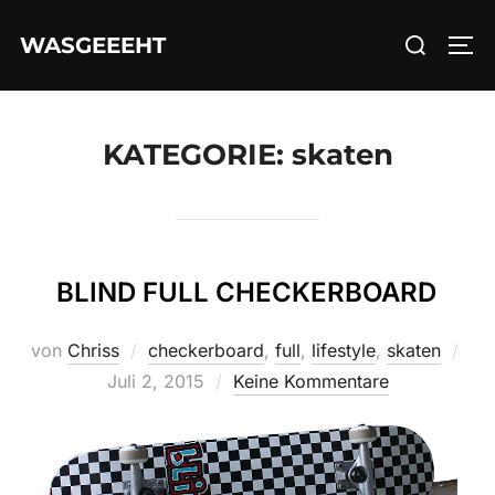
Zum
Suchen
WASGEEEHT
Inhalt
SEI
nach:
springen
KATEGORIE:
skaten
BLIND FULL CHECKERBOARD
Verö
von
Chriss
checkerboard
,
full
,
lifestyle
,
skaten
am
Juli 2, 2015
Keine Kommentare