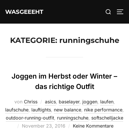
Zum
Suchen
WASGEEEHT
Inhalt
SEI
nach:
springen
KATEGORIE:
runningschuhe
Joggen im Herbst oder Winter –
das richtige Outfit
von
Chriss
asics
,
baselayer
,
joggen
,
laufen
,
laufschuhe
,
lauftights
,
new balance
,
nike performance
,
outdoor-running-outfit
,
runningschuhe
,
softschelljacke
Veröffentlicht
November 23, 2016
Keine Kommentare