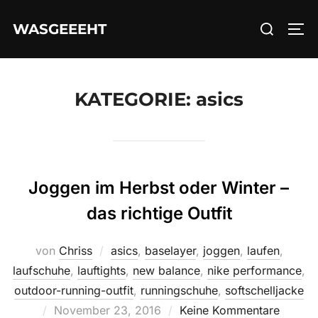
Zum
Suchen
WASGEEEHT
Inhalt
SEI
nach:
springen
KATEGORIE:
asics
Joggen im Herbst oder Winter –
das richtige Outfit
von
Chriss
asics
,
baselayer
,
joggen
,
laufen
,
laufschuhe
,
lauftights
,
new balance
,
nike performance
,
outdoor-running-outfit
,
runningschuhe
,
softschelljacke
Veröffentlicht
November 23, 2016
Keine Kommentare