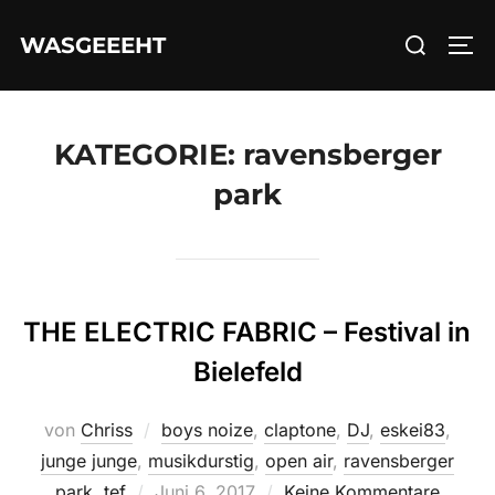
Zum
Suchen
WASGEEEHT
Inhalt
SEI
nach:
springen
KATEGORIE:
ravensberger
park
THE ELECTRIC FABRIC – Festival in
Bielefeld
von
Chriss
boys noize
,
claptone
,
DJ
,
eskei83
,
junge junge
,
musikdurstig
,
open air
,
ravensberger
Veröffentlicht
park
,
tef
Juni 6, 2017
Keine Kommentare