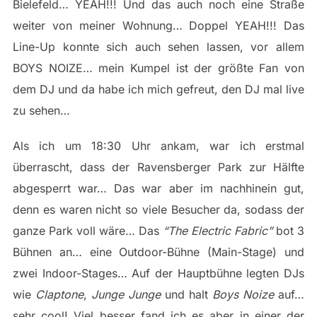
Bielefeld… YEAH!!! Und das auch noch eine Straße
weiter von meiner Wohnung… Doppel YEAH!!! Das
Line-Up konnte sich auch sehen lassen, vor allem
BOYS NOIZE… mein Kumpel ist der größte Fan von
dem DJ und da habe ich mich gefreut, den DJ mal live
zu sehen…
Als ich um 18:30 Uhr ankam, war ich erstmal
überrascht, dass der Ravensberger Park zur Hälfte
abgesperrt war… Das war aber im nachhinein gut,
denn es waren nicht so viele Besucher da, sodass der
ganze Park voll wäre… Das
“The Electric Fabric”
bot 3
Bühnen an… eine Outdoor-Bühne (Main-Stage) und
zwei Indoor-Stages… Auf der Hauptbühne legten DJs
wie
Claptone
,
Junge Junge
und halt
Boys Noize
auf…
sehr cool! Viel besser fand ich es aber in einer der