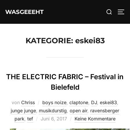
Zum
Suchen
WASGEEEHT
Inhalt
SEI
nach:
springen
KATEGORIE:
eskei83
THE ELECTRIC FABRIC – Festival in
Bielefeld
von
Chriss
boys noize
,
claptone
,
DJ
,
eskei83
,
junge junge
,
musikdurstig
,
open air
,
ravensberger
Veröffentlicht
park
,
tef
Juni 6, 2017
Keine Kommentare
am