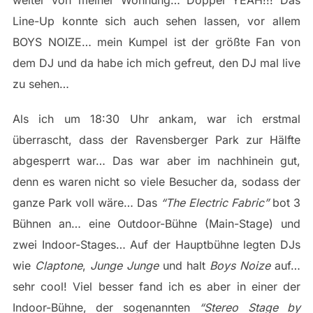
weiter von meiner Wohnung… Doppel YEAH!!! Das
Line-Up konnte sich auch sehen lassen, vor allem
BOYS NOIZE… mein Kumpel ist der größte Fan von
dem DJ und da habe ich mich gefreut, den DJ mal live
zu sehen…
Als ich um 18:30 Uhr ankam, war ich erstmal
überrascht, dass der Ravensberger Park zur Hälfte
abgesperrt war… Das war aber im nachhinein gut,
denn es waren nicht so viele Besucher da, sodass der
ganze Park voll wäre… Das
“The Electric Fabric”
bot 3
Bühnen an… eine Outdoor-Bühne (Main-Stage) und
zwei Indoor-Stages… Auf der Hauptbühne legten DJs
wie
Claptone
,
Junge Junge
und halt
Boys Noize
auf…
sehr cool! Viel besser fand ich es aber in einer der
Indoor-Bühne, der sogenannten
“Stereo Stage by